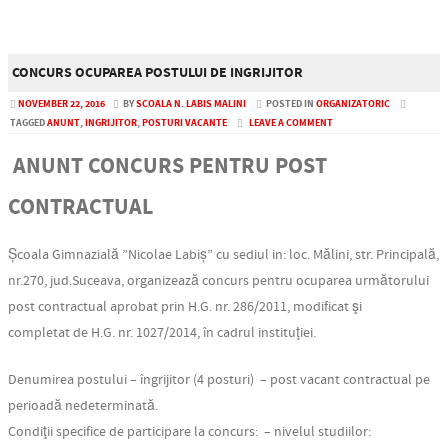
CONCURS OCUPAREA POSTULUI DE INGRIJITOR
NOVEMBER 22, 2016
BY
SCOALA N. LABIS MALINI
POSTED IN
ORGANIZATORIC
TAGGED
ANUNT
,
INGRIJITOR
,
POSTURI VACANTE
LEAVE A COMMENT
ANUNT CONCURS PENTRU POST
CONTRACTUAL
Școala Gimnazială ”Nicolae Labiș” cu sediul in: loc. Mălini, str. Principală,
nr.270, jud.Suceava,
organizează concurs pentru ocuparea
următorului
post contractual aprobat prin H.G. nr. 286/2011, modificat şi
completat de H.G. nr. 1027/2014, în cadrul instituţiei.
Denumirea postului – îngrijitor (4 posturi) – post
vacant
contractual pe
perioadă nedeterminată.
Condiţii specifice de participare la concurs: – nivelul studiilor: