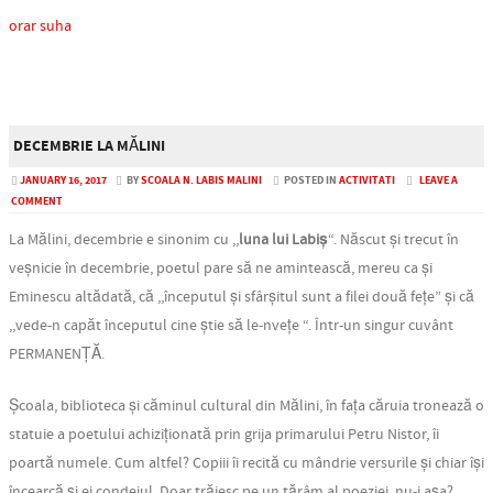
orar suha
DECEMBRIE LA MĂLINI
JANUARY 16, 2017
BY
SCOALA N. LABIS MALINI
POSTED IN
ACTIVITATI
LEAVE A
COMMENT
La Mălini, decembrie e sinonim cu ,,
luna lui Labiș
“. Născut și trecut în
veșnicie în decembrie, poetul pare să ne amintească, mereu ca și
Eminescu altădată, că ,,începutul și sfârșitul sunt a filei două fețe” și că
,,vede-n capăt începutul cine știe să le-nvețe “. Într-un singur cuvânt
PERMANENȚĂ.
Școala, biblioteca și căminul cultural din Mălini, în fața căruia tronează o
statuie a poetului achiziționată prin grija primarului Petru Nistor, îi
poartă numele. Cum altfel? Copiii îi recită cu mândrie versurile și chiar își
încearcă și ei condeiul. Doar trăiesc pe un tărâm al poeziei, nu-i așa?