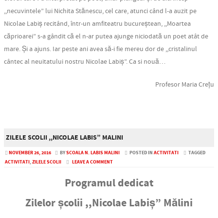
,,necuvintele” lui Nichita Stănescu, cel care, atunci când l-a auzit pe
Nicolae Labiș recitând, într-un amfiteatru bucureștean, ,,Moartea
căprioarei” s-a gândit că el n-ar putea ajunge niciodată un poet atât de
mare. Și a ajuns. Iar peste ani avea să-i fie mereu dor de ,,cristalinul
cântec al neuitatului nostru Nicolae Labiș”. Ca si nouă…
Profesor Maria Crețu
ZILELE SCOLII ,,NICOLAE LABIS” MALINI
NOVEMBER 26, 2016
BY
SCOALA N. LABIS MALINI
POSTED IN
ACTIVITATI
TAGGED
ACTIVITATI
,
ZILELE SCOLII
LEAVE A COMMENT
Programul dedicat
Zilelor școlii ,,Nicolae Labiș” Mălini