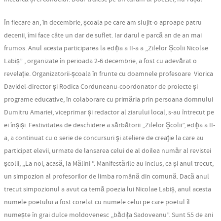
În fiecare an, în decembrie, școala pe care am slujit-o aproape patru
decenii, îmi face câte un dar de suflet. Iar darul e parcă an de an mai
frumos. Anul acesta participarea la ediția a II-a a ,,Zilelor Școlii Nicolae
Labiș” , organizate în perioada 2-6 decembrie, a fost cu adevărat o
revelație. Organizatorii-școala în frunte cu doamnele profesoare Viorica
Davidel-director și Rodica Corduneanu-coordonator de proiecte și
programe educative, în colaborare cu primăria prin persoana domnului
Dumitru Amariei, viceprimar și redactor al ziarului local, s-au întrecut pe
ei înșiși. Festivitatea de deschidere a sărbătorii „Zilelor Şcolii”, ediţia a II-
a, a continuat cu o serie de concursuri şi ateliere de creaţie la care au
participat elevii, urmate de lansarea celui de al doilea număr al revistei
şcolii, „La noi, acasă, la Mălini ”. Manifestările au inclus, ca și anul trecut,
un simpozion al profesorilor de limba română din comună. Dacă anul
trecut simpozionul a avut ca temă poezia lui Nicolae Labiș, anul acesta
numele poetului a fost corelat cu numele celui pe care poetul îl
numește în grai dulce moldovenesc ,,bădița Sadoveanu”. Sunt 55 de ani