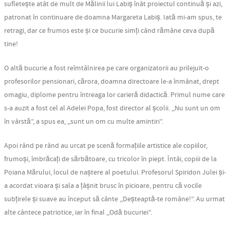
sufletește atât de mult de Mălinii lui Labiș înât proiectul continuă și azi,
patronat în continuare de doamna Margareta Labiș. Iată mi-am spus, te
retragi, dar ce frumos este și ce bucurie simți când rămâne ceva după
tine!
O altă bucurie a fost reîmtâlnirea pe care organizatorii au prilejuit-o
profesorilor pensionari, cărora, doamna directoare le-a înmânat, drept
omagiu, diplome pentru întreaga lor carieră didactică. Primul nume care
s-a auzit a fost cel al Adelei Popa, fost director al școlii. ,,Nu sunt un om
în vârstă”, a spus ea, ,,sunt un om cu multe amintiri”.
Apoi rând pe rând au urcat pe scenă formațiile artistice ale copiilor,
frumoși, îmbrăcați de sărbătoare, cu tricolor în piept. Întâi, copiii de la
Poiana Mărului, locul de naștere al poetului. Profesorul Spiridon Julei și-
a acordat vioara și sala a țâșnit brusc în picioare, pentru că vocile
subțirele și suave au început să cânte ,,Deșteaptă-te române!”. Au urmat
alte cântece patriotice, iar în final ,,Odă bucuriei”.