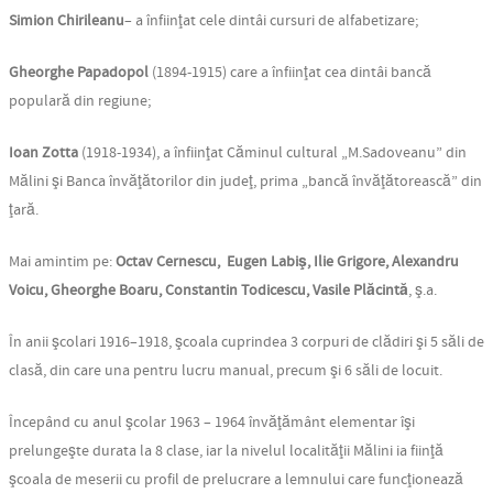
Simion Chirileanu
– a înfiinţat cele dintâi cursuri de alfabetizare;
Gheorghe Papadopol
(1894-1915) care a înfiinţat cea dintâi bancă
populară din regiune;
Ioan Zotta
(1918-1934), a înfiinţat Căminul cultural „M.Sadoveanu” din
Mălini şi Banca învăţătorilor din judeţ, prima „bancă învăţătorească” din
ţară.
Mai amintim pe:
Octav Cernescu,
Eugen Labiş, Ilie Grigore, Alexandru
Voicu, Gheorghe Boaru, Constantin Todicescu, Vasile Plăcintă
, ş.a.
În anii şcolari 1916–1918, şcoala cuprindea 3 corpuri de clădiri şi 5 săli de
clasă, din care una pentru lucru manual, precum şi 6 săli de locuit.
Începând cu anul şcolar 1963 – 1964 învăţământ elementar îşi
prelungeşte durata la 8 clase, iar la nivelul localităţii Mălini ia fiinţă
şcoala de meserii cu profil de prelucrare a lemnului care funcţionează