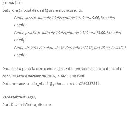
gimnaziale.
Data, ora şi locul de desfăşurare a concursului:
Proba scrisă:- data de 16 decembrie 2016, ora 9,00, la sediul
unității.
Proba practică:- data de 16 decembrie 2016, ora 13,00, la sediul
unității.
Proba de interviu:- data de 16 decembrie 2016, ora 15,00, la sediul
unității.
Data limită până la care candidaţii vor depune actele pentru dosarul de
concurs este
9 decembrie 2016
, la sediul unității
.
Date contact:
s
coal
a_nl
abi
s
@y
ahoo.com
tel. 0230537341.
Reprezentant legal,
Prof. Davidel Viorica, director