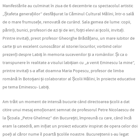
Manifestările au culminat în ziua de 6 decembrie cu spectacolul artistic
,,Ștafeta generațiilor” desfășurat la Căminul Cultural Mălini, într-o sală
de o mare frumusețe, renovată de curând. Sala gemea de lume: copii,
părinți, bunici, profesori de azi și de ieri, foști elevi ai școlii, invitați.
Printre invitați, preot profesor Gheorghe Brădățanu, un mare iubitor de
carte și un excelent cunoscător al istoriei locurilor, vorbind celor
prezenți despre Labiș în memoria sucevenilor și a românilor. Și ca o
transpunere în realitate a visului labișian cu ,,a venit Eminescu la mine”,
printre invitați s-a aflat doamna Maria Popescu, profesor de limba
română în Botoșani și colaborator al Școlii Mălini, în proiecte educative
pe tema Eminescu- Labiș.
Am trăit un moment de intensă bucurie când directoarea școlii a dat
citire unui mesaj emoționant semnat de profesorul Petre Nicolaescu de
la Școala ,,Petre Ghelmez” din București, împreună cu care, când încă
eram la catedră, am inițiat un proiect educativ inspirat de opera celor doi
poeți al căror nume îl poartă școlile noastre. Bucureștenii s-au legat