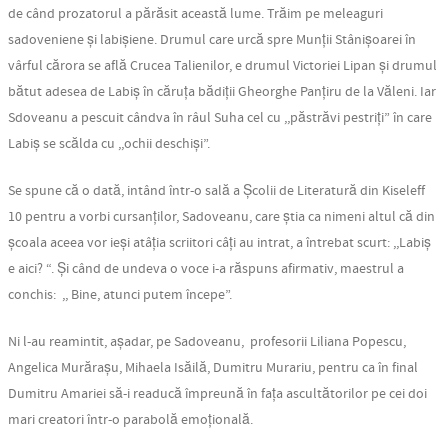
de când prozatorul a părăsit această lume. Trăim pe meleaguri
sadoveniene și labișiene. Drumul care urcă spre Munții Stânișoarei în
vârful cărora se află Crucea Talienilor, e drumul Victoriei Lipan și drumul
bătut adesea de Labiș în căruța bădiții Gheorghe Panțiru de la Văleni. Iar
Sdoveanu a pescuit cândva în râul Suha cel cu ,,păstrăvi pestriți” în care
Labiș se scălda cu ,,ochii deschiși”.
Se spune că o dată, intând într-o sală a Școlii de Literatură din Kiseleff
10 pentru a vorbi cursanților, Sadoveanu, care știa ca nimeni altul că din
școala aceea vor ieși atâția scriitori câți au intrat, a întrebat scurt: ,,Labiș
e aici? “. Și când de undeva o voce i-a răspuns afirmativ, maestrul a
conchis: ,, Bine, atunci putem începe”.
Ni l-au reamintit, așadar, pe Sadoveanu, profesorii Liliana Popescu,
Angelica Murărașu, Mihaela Isăilă, Dumitru Murariu, pentru ca în final
Dumitru Amariei să-i readucă împreună în fața ascultătorilor pe cei doi
mari creatori într-o parabolă emoțională.