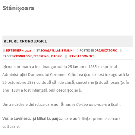
Stânişoara
REPERE CRONOLOGICE
SEPTEMBER 4, 2016
BY
SCOALA N. LABIS MALINI
POSTED IN
ORGANIZATORIC
TAGGED
CRONOLOGIE
,
DESPRE NOI
,
ISTORIC
LEAVE A COMMENT
Şcoala primară a fost inaugurată la 25 ianuarie 1865 cu sprijinul
Administraţiei Domeniului Coroanei. Clădirea şcolii a fost inaugurată la
26 octombrie 1887 cu două săli de clasă, cancelarie şi două locuinţe. În
anul 1884 a fost înfiinţată biblioteca şcolară.
Dintre cadrele didactice care au rămas în
Cartea de onoare
a școlii:
Vasile Lovinescu şi Mihai Lupaşcu
, care au înfiinţat primele cercuri
culturale;