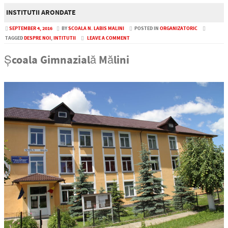
INSTITUTII ARONDATE
SEPTEMBER 4, 2016
BY
SCOALA N. LABIS MALINI
POSTED IN
ORGANIZATORIC
TAGGED
DESPRE NOI
,
INTITUTII
LEAVE A COMMENT
Școala Gimnazială Mălini