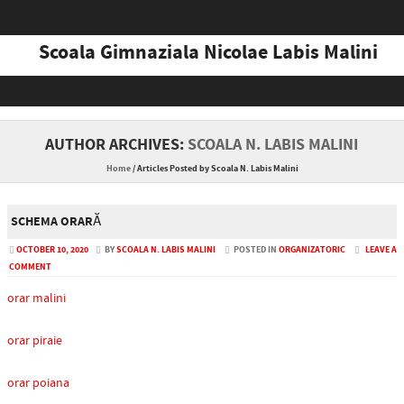
Scoala Gimnaziala Nicolae Labis Malini
Skip to content
AUTHOR ARCHIVES:
SCOALA N. LABIS MALINI
Home
/
Articles Posted by Scoala N. Labis Malini
SCHEMA ORARĂ
OCTOBER 10, 2020
BY
SCOALA N. LABIS MALINI
POSTED IN
ORGANIZATORIC
LEAVE A
COMMENT
orar malini
orar piraie
orar poiana