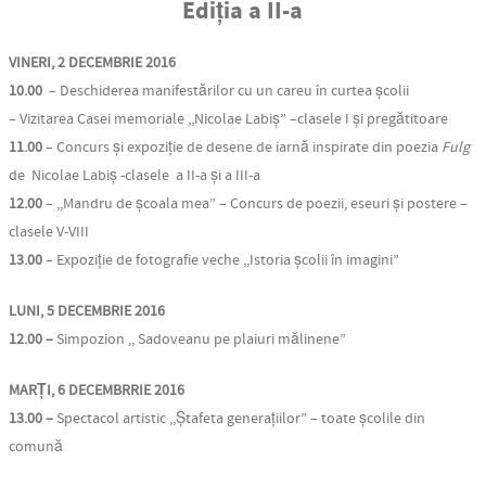
Ediția a II-a
VINERI, 2 DECEMBRIE 2016
10.00
– Deschiderea manifestărilor cu un careu în curtea școlii
– Vizitarea Casei memoriale ,,Nicolae Labiș” –clasele I și pregătitoare
11.00
– Concurs și expoziție de desene de iarnă inspirate din poezia
Fulg
de Nicolae Labiș -clasele a II-a și a III-a
12.00
– ,,Mandru de școala mea” – Concurs de poezii, eseuri și postere –
clasele V-VIII
13.00
– Expoziție de fotografie veche ,,Istoria școlii în imagini”
LUNI, 5 DECEMBRIE 2016
12.00 –
Simpozion ,, Sadoveanu pe plaiuri mălinene”
MARȚI, 6 DECEMBRRIE 2016
13.00 –
Spectacol artistic ,,Ștafeta generațiilor” – toate școlile din
comună