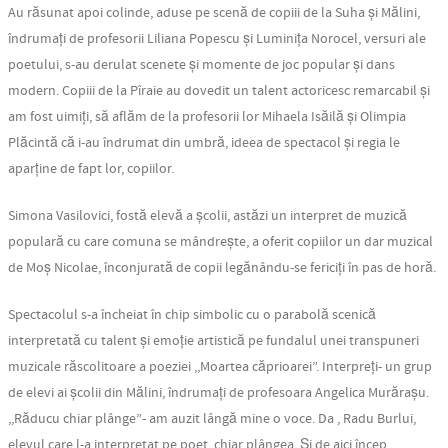
Au răsunat apoi colinde, aduse pe scenă de copiii de la Suha și Mălini,
îndrumați de profesorii Liliana Popescu și Luminița Norocel, versuri ale
poetului, s-au derulat scenete și momente de joc popular și dans
modern. Copiii de la Pîraie au dovedit un talent actoricesc remarcabil și
am fost uimiți, să aflăm de la profesorii lor Mihaela Isăilă și Olimpia
Plăcintă că i-au îndrumat din umbră, ideea de spectacol și regia le
aparține de fapt lor, copiilor.
Simona Vasilovici, fostă elevă a școlii, astăzi un interpret de muzică
populară cu care comuna se mândrește, a oferit copiilor un dar muzical
de Moș Nicolae, înconjurată de copii legănându-se fericiți în pas de horă.
Spectacolul s-a încheiat în chip simbolic cu o parabolă scenică
interpretată cu talent și emoție artistică pe fundalul unei transpuneri
muzicale răscolitoare a poeziei ,,Moartea căprioarei”. Interpreți- un grup
de elevi ai școlii din Mălini, îndrumați de profesoara Angelica Murărașu.
,,Răducu chiar plânge”- am auzit lângă mine o voce. Da , Radu Burlui,
elevul care l-a interpretat pe poet, chiar plângea. Și de aici încep