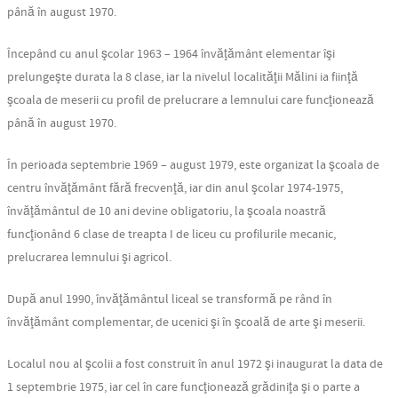
până în august 1970.
Începând cu anul şcolar 1963 – 1964 învăţământ elementar îşi
prelungeşte durata la 8 clase, iar la nivelul localităţii Mălini ia fiinţă
şcoala de meserii cu profil de prelucrare a lemnului care funcţionează
până în august 1970.
În perioada septembrie 1969 – august 1979, este organizat la şcoala de
centru învăţământ fără frecvenţă, iar din anul şcolar 1974-1975,
învăţământul de 10 ani devine obligatoriu, la şcoala noastră
funcţionând 6 clase de treapta I de liceu cu profilurile mecanic,
prelucrarea lemnului şi agricol.
După anul 1990, învăţământul liceal se transformă pe rând în
învăţământ complementar, de ucenici şi în şcoală de arte şi meserii.
Localul nou al şcolii a fost construit în anul 1972 şi inaugurat la data de
1 septembrie 1975, iar cel în care funcţionează grădiniţa şi o parte a