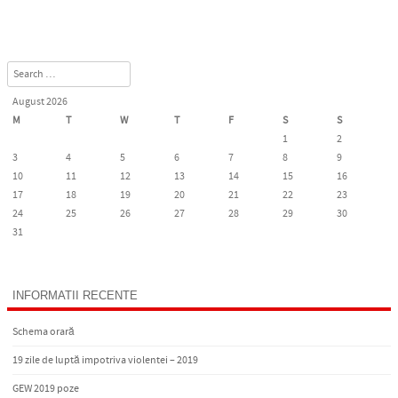
Search
August 2026
M
T
W
T
F
S
S
1
2
3
4
5
6
7
8
9
10
11
12
13
14
15
16
17
18
19
20
21
22
23
24
25
26
27
28
29
30
31
« Oct
INFORMATII RECENTE
Schema orară
19 zile de luptă impotriva violentei – 2019
GEW 2019 poze