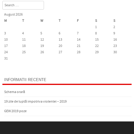
Search
August 2026
M
T
W
T
F
S
S
1
2
3
4
5
6
7
8
9
10
11
12
13
14
15
16
17
18
19
20
21
22
23
24
25
26
27
28
29
30
31
« Oct
INFORMATII RECENTE
Schema orară
19 zile de luptă impotriva violentei – 2019
GEW 2019 poze