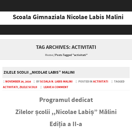
Scoala Gimnaziala Nicolae Labis Malini
Skip to content
TAG ARCHIVES:
ACTIVITATI
Home
/
Posts Tagged "activitati"
ZILELE SCOLII ,,NICOLAE LABIS” MALINI
NOVEMBER 26, 2016
BY
SCOALA N. LABIS MALINI
POSTED IN
ACTIVITATI
TAGGED
ACTIVITATI
,
ZILELE SCOLII
LEAVE A COMMENT
Programul dedicat
Zilelor școlii ,,Nicolae Labiș” Mălini
Ediția a II-a