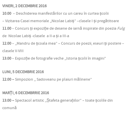
VINERI, 2 DECEMBRIE 2016
10.00
– Deschiderea manifestărilor cu un careu în curtea școlii
– Vizitarea Casei memoriale ,,Nicolae Labiș” –clasele I și pregătitoare
11.00
– Concurs și expoziție de desene de iarnă inspirate din poezia
Fulg
de Nicolae Labiș -clasele a II-a și a III-a
12.00
– ,,Mandru de școala mea” – Concurs de poezii, eseuri și postere –
clasele V-VIII
13.00
– Expoziție de fotografie veche ,,Istoria școlii în imagini”
LUNI, 5 DECEMBRIE 2016
12.00 –
Simpozion ,, Sadoveanu pe plaiuri mălinene”
MARȚI, 6 DECEMBRRIE 2016
13.00 –
Spectacol artistic ,,Ștafeta generațiilor” – toate școlile din
comună