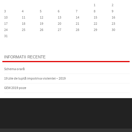
1
2
3
4
5
6
7
8
9
10
11
12
13
14
15
16
17
18
19
20
21
22
23
24
25
26
27
28
29
30
31
« Oct
INFORMATII RECENTE
Schema orară
19 zile de luptă impotriva violentei – 2019
GEW 2019 poze