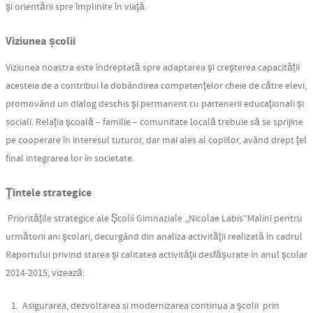
şi orientării spre împlinire în viaţă.
Viziunea școlii
Viziunea noastra este îndreptată spre adaptarea şi creşterea capacităţii
acesteia de a contribui la dobândirea competenţelor cheie de către elevi,
promovând un dialog deschis şi permanent cu partenerii educaţionali şi
sociali. Relaţia şcoală – familie – comunitate locală trebuie să se sprijine
pe cooperare în interesul tuturor, dar mai ales al copiilor, având drept ţel
final integrarea lor în societate.
Ţintele strategice
Priorităţile strategice ale Şcolii Gimnaziale ,,Nicolae Labis”Malini pentru
următorii ani şcolari, decurgând din analiza activităţii realizată în cadrul
Raportului privind starea şi calitatea activităţii desfăşurate în anul şcolar
2014-2015, vizează:
Asigurarea, dezvoltarea si modernizarea continua a şcolii prin