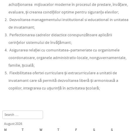
achiziționarea mijloacelor moderne în procesul de predare, învățare,
evaluare, și crearea condițiilor optime pentru siguranța elevilor;
Dezvoltarea managementului institutional si educational in unitatea
de invatamant;
Perfectionarea cadrelor didactice corespunzătoare aplicării
cerinţelor sistemului de învăţămant;
Asigurarea relației cu comunitatea–parteneriate cu organismele
coordonatoare, organele administrativ-locale, nonguvernamentale,
familie, școală;
Flexibilitatea ofertei curriculare și extracurriculare a unitatii de
invatamant care să permită dezvoltarea liberă și armonioasă a
copiilor, integrarea cu ușurință în activitatea școlară;
Search
August 2026
M
T
W
T
F
S
S