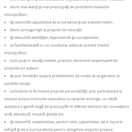
devin mai atenţi şi mai preocupaţi de probleme mediului
înconjurător;
îşi dezvoltă capacitatea de a lua decizii şi de a deveni lideri;
devin protagonişti ai propriei lor educaţii;
îşi dezvoltă abilităţile, deprinderile şi cunoştintele;
se familiarizează cu un vocabular adecvat privind mediul
inconjurător;
sunt puşi in situaţii inedite, practice, devenind responsabili de
propriile lor acţiuni;
îşi pun întrebǎri asupra problemelor de mediu şi se gândesc la
posibile soluţii;
contribuie la formarea propriei personalităţi, prin participarea la
diverse actiuni instructiv-educative cu caracter ecologic, ce oferă
acestora o gamă largă de preocupări în diferite domenii ale cunoaşterii:
artă, literatură, muzică, ştiinţe etc.
îşi dezvoltă creativitatea, spiritul critic, capacitatea de a lucra în
echipă şi de a lua lua decizii pentru atingerea scopului propus;