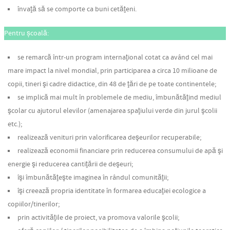
învaţă să se comporte ca buni cetăţeni.
Pentru școală:
se remarcă într-un program internaţional cotat ca având cel mai
mare impact la nivel mondial, prin participarea a circa 10 milioane de
copii, tineri şi cadre didactice, din 48 de ţări de pe toate continentele;
se implică mai mult în problemele de mediu, îmbunătăţind mediul
şcolar cu ajutorul elevilor (amenajarea spaţiului verde din jurul şcolii
etc.);
realizează venituri prin valorificarea deşeurilor recuperabile;
realizează economii financiare prin reducerea consumului de apă şi
energie şi reducerea cantiţării de deşeuri;
îşi îmbunătăţeşte imaginea în rândul comunităţii;
îşi creează propria identitate în formarea educaţiei ecologice a
copiilor/tinerilor;
prin activităţile de proiect, va promova valorile şcolii;