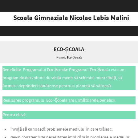
Scoala Gimnaziala Nicolae Labis Malini
Skip to content
ECO-ȘCOALA
Home
/
Eco-Școala
Beneficiile Programului Eco-Școala: Programul Eco-Școala este un
program de dezvoltare durabilă menit să schimbe mentalități, să
formeze deprinderi sănătoase pentru o planetă sănătoasă.
Realizarea programului Eco -Școala are următoarele beneficii:
Pentru elevi:
învaţă să cunoască problemele mediului în care trăiesc;
devin conştienţi de necesitatea împlicării în problemele mediului;