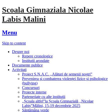
Scoala Gimnaziala Nicolae
Labis Malini
Menu
Skip to content
Despre noi
Repere cronologice
Institutii arondate
Documente publice
Activitati
Proiect S.N.A.C. ,,Alături de semenii noștri”
Prevenirea şi combaterea violenței fizice şi psihologice
(bullying)
Concursuri
Proiecte interne
Parteneriate cu alte institutii
,,Școala altfel”la Școala Gimnazială ,,Nicolae
Labiș”Mălini, 15-19 decembrie 2025
Săptămâna verde