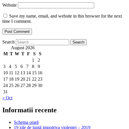
Website
Save my name, email, and website in this browser for the next
time I comment.
Search
August 2026
M
T
W
T
F
S
S
1
2
3
4
5
6
7
8
9
10
11
12
13
14
15
16
17
18
19
20
21
22
23
24
25
26
27
28
29
30
31
« Oct
Informatii recente
Schema orară
19 zile de luptă impotriva violentei – 2019