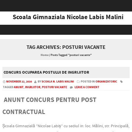
Scoala Gimnaziala Nicolae Labis Malini
Skip to content
TAG ARCHIVES:
POSTURI VACANTE
Home
/
Posts Tagged "posturi vacante"
CONCURS OCUPAREA POSTULUI DE INGRIJITOR
NOVEMBER 22, 2016
BY
SCOALA N. LABIS MALINI
POSTED IN
ORGANIZATORIC
TAGGED
ANUNT
,
INGRIJITOR
,
POSTURI VACANTE
LEAVE A COMMENT
ANUNT CONCURS PENTRU POST
CONTRACTUAL
Școala Gimnazială ”Nicolae Labiș” cu sediul in: loc. Mălini, str. Principală,