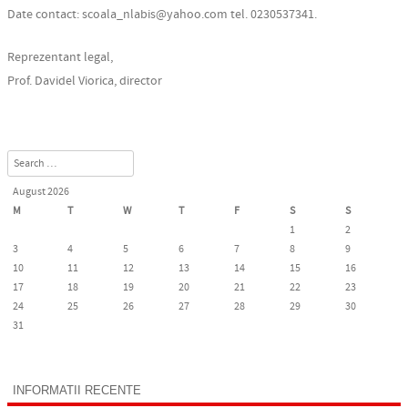
Date contact:
s
coal
a_nl
abi
s
@y
ahoo.com
tel. 0230537341.
Reprezentant legal,
Prof. Davidel Viorica, director
Search
August 2026
M
T
W
T
F
S
S
1
2
3
4
5
6
7
8
9
10
11
12
13
14
15
16
17
18
19
20
21
22
23
24
25
26
27
28
29
30
31
« Oct
INFORMATII RECENTE