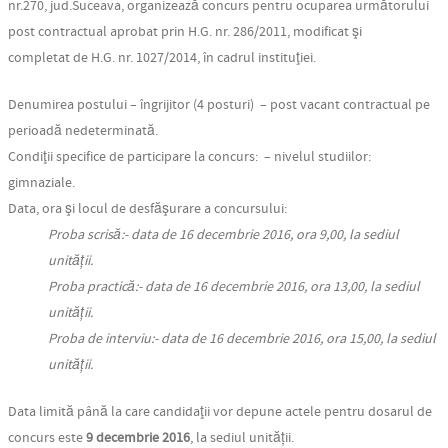
nr.270, jud.Suceava,
organizează concurs pentru ocuparea
următorului
post contractual aprobat prin H.G. nr. 286/2011, modificat şi
completat de H.G. nr. 1027/2014, în cadrul instituţiei.
Denumirea postului – îngrijitor (4 posturi) – post
vacant
contractual pe
perioadă nedeterminată.
Condiţii specifice de participare la concurs: – nivelul studiilor:
gimnaziale.
Data, ora şi locul de desfăşurare a concursului:
Proba scrisă:- data de 16 decembrie 2016, ora 9,00, la sediul
unității.
Proba practică:- data de 16 decembrie 2016, ora 13,00, la sediul
unității.
Proba de interviu:- data de 16 decembrie 2016, ora 15,00, la sediul
unității.
Data limită până la care candidaţii vor depune actele pentru dosarul de
concurs este
9 decembrie 2016
, la sediul unității
.