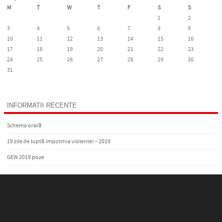
M
T
W
T
F
S
S
1
2
3
4
5
6
7
8
9
10
11
12
13
14
15
16
17
18
19
20
21
22
23
24
25
26
27
28
29
30
31
« Oct
INFORMATII RECENTE
Schema orară
19 zile de luptă impotriva violentei – 2019
GEW 2019 poze