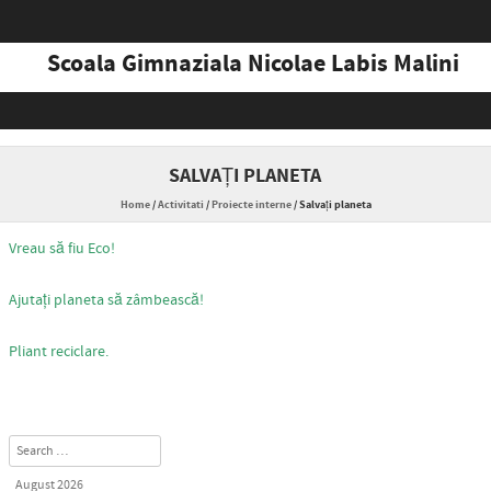
Scoala Gimnaziala Nicolae Labis Malini
Skip to content
SALVAȚI PLANETA
Home
/
Activitati
/
Proiecte interne
/
Salvați planeta
Vreau să fiu Eco!
Ajutați planeta să zâmbească!
Pliant reciclare.
Search
August 2026